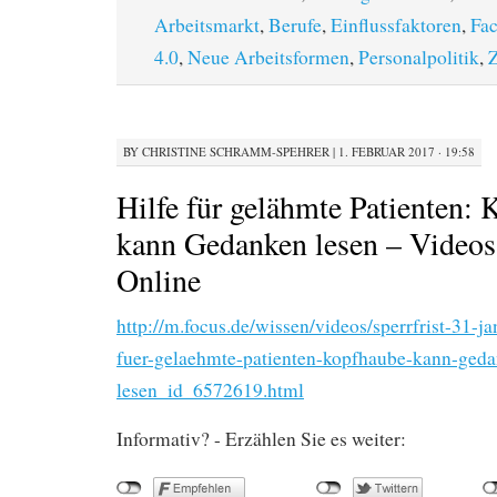
Arbeitsmarkt
,
Berufe
,
Einflussfaktoren
,
Fac
4.0
,
Neue Arbeitsformen
,
Personalpolitik
,
Z
BY
CHRISTINE SCHRAMM-SPEHRER
|
1. FEBRUAR 2017 · 19:58
Hilfe für gelähmte Patienten:
kann Gedanken lesen – Vide
Online
http://m.focus.de/wissen/videos/sperrfrist-31-ja
fuer-gelaehmte-patienten-kopfhaube-kann-ged
lesen_id_6572619.html
Informativ? - Erzählen Sie es weiter: