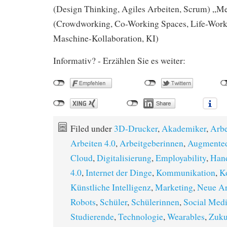
(Design Thinking, Agiles Arbeiten, Scrum) „M
(Crowdworking, Co-Working Spaces, Life-Work
Maschine-Kollaboration, KI)
Informativ? - Erzählen Sie es weiter:
Filed under
3D-Drucker
,
Akademiker
,
Arbe
Arbeiten 4.0
,
Arbeitgeberinnen
,
Augmented
Cloud
,
Digitalisierung
,
Employability
,
Han
4.0
,
Internet der Dinge
,
Kommunikation
,
K
Künstliche Intelligenz
,
Marketing
,
Neue Ar
Robots
,
Schüler
,
Schülerinnen
,
Social Med
Studierende
,
Technologie
,
Wearables
,
Zuku