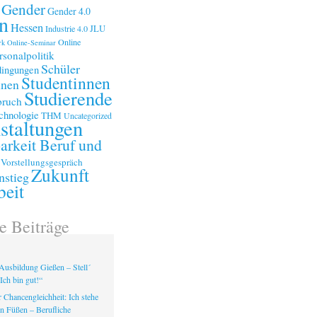
Gender
Gender 4.0
n
Hessen
Industrie 4.0
JLU
Online
rk
Online-Seminar
rsonalpolitik
Schüler
ingungen
Studentinnen
nnen
Studierende
bruch
chnologie
THM
Uncategorized
staltungen
arkeit Beruf und
Vorstellungsgespräch
Zukunft
nstieg
beit
e Beiträge
Ausbildung Gießen – Stell´
Ich bin gut!“
 Chancengleichheit: Ich stehe
en Füßen – Berufliche