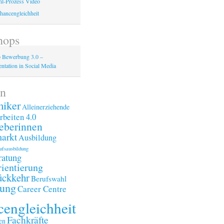
l-Prozess Video
hancengleichheit
hops
 Bewerbung 3.0 –
ntation in Social Media
n
iker
Alleinerziehende
rbeiten 4.0
eberinnen
arkt
Ausbildung
ufsausbildung
ratung
ientierung
ückkehr
Berufswahl
ung
Career Centre
engleichheit
Fachkräfte
en