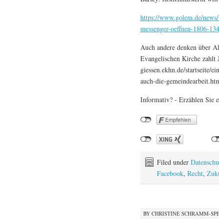
https://www.golem.de/news/b
messenger-oeffnen-1806-13
Auch andere denken über Al
Evangelischen Kirche zahlt 
giessen.ekhn.de/startseite/e
auch-die-gemeindearbeit.ht
Informativ? - Erzählen Sie e
Filed under
Datenschu
Facebook
,
Recht
,
Zuku
BY
CHRISTINE SCHRAMM-SP