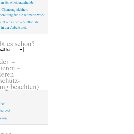
en für Alleinerziehende
 Chancengleichheit:
bereitung für die women&work
unt – na und! – Vielfalt als
 in der Arbeitswelt
bt es schon?
den –
ieren –
eren
schutz-
ung beachten)
n
Feed
r-Feed
s.org
rien