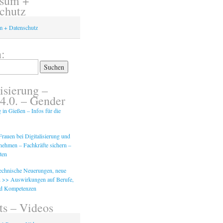
ssum +
chutz
m + Datenschutz
:
isierung –
 4.0. – Gender
g in Gießen – Infos für die
rauen bei Digitalisierung und
tnehmen – Fachkräfte sichern –
ten
Technische Neuerungen, neue
 >> Auswirkungen auf Berufe,
nd Kompetenzen
ts – Videos