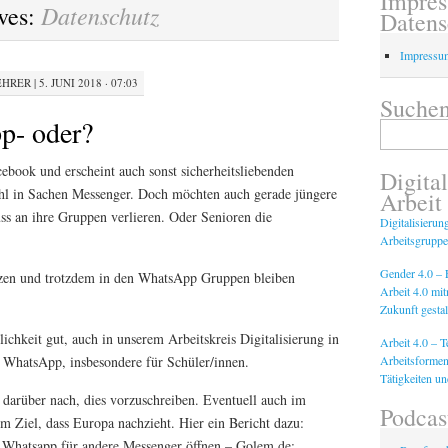
Impre
Datenschutz
ves:
Datens
Impressu
EHRER
|
5. JUNI 2018 · 07:03
Suchen
p- oder?
Suchen
nach:
book und erscheint auch sonst sicherheitsliebenden
Digital
ahl in Sachen Messenger. Doch möchten auch gerade jüngere
Arbeit
s an ihre Gruppen verlieren. Oder Senioren die
Digitalisierun
Arbeitsgruppe
Gender 4.0 – F
zen und trotzdem in den WhatsApp Gruppen bleiben
Arbeit 4.0 mi
Zukunft gestal
ichkeit gut, auch in unserem Arbeitskreis Digitalisierung in
Arbeit 4.0 – 
Arbeitsformen
WhatsApp, insbesondere für Schüler/innen.
Tätigkeiten u
darüber nach, dies vorzuschreiben. Eventuell auch im
Podcas
m Ziel, dass Europa nachzieht. Hier ein Bericht dazu:
ll Whatsapp für andere Messenger öffnen – Golem.de: