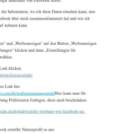
ogar außerhalb von Facebook selbst?
h die Information, wo ich diese Daten einsehen kann, also
acebook über mich zusammenfantasiert hat und wie ich
auf nehmen kann.
en“ und „Werbeanzeigen“ auf den Button „Werbeanzeigen
llungen“ klicken und dann „Einstellungen für
wählen.
Link klicken.
s/preferences/edit/
en Link hin:
es.com/de/praferenzmanagement/
Hier kann man für
ung Präferenzen festlegen, diese auch beschränken.
sche.de/digital/gezielte-werbung-wie-facebook-sie-
ok erstellte Nutzerprofil so aus: