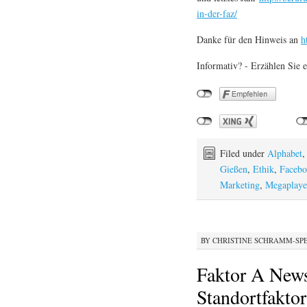
in-der-faz/
Danke für den Hinweis an
h
Informativ? - Erzählen Sie e
Filed under
Alphabet
Gießen
,
Ethik
,
Faceb
Marketing
,
Megaplaye
BY
CHRISTINE SCHRAMM-SP
Faktor A Newsl
Standortfaktor