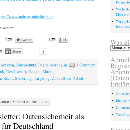
Perspektiv
Woche der
Messevor
ttps://www.andreas-unkelbach.de
Wir sind b
Ressource
s weiter:
Was gi
Was
gibt
Anmel
es
schon?
Registr
,
Amazon
,
Datenschutz
,
Digitalisierung in
1 Comment
Abonni
ook
,
Gesellschaft
,
Google
,
Macht
,
(Daten
r
,
Recht
,
Steuerung
,
Targeting
,
Zukunft der Arbeit
Erklär
Anmelde
Eintrags-
EHRER
|
15. FEBRUAR 2016 · 22:43
Kommenta
etter: Datensicherheit als
WordPres
 für Deutschland
Katego