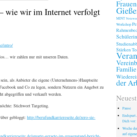
Frauen
Gieße
 wie wir im Internet verfolgt
MINT
Netzwe
Pe
Workshop
Rahmenbed
Schüleri
Studienab
e/intro/
Stärken
Te
Veran
enlos… wir zahlen nur mit unseren Daten.
Vereinb
Familie
Wiederei
 sein, als Anbieter die eigene (Unternehmens-)Hauptseite
der Ar
 Facebook und Co zu legen, sondern Nutzern ein Angebot zu
ht abgegriffen und verkauft werden.
Neuest
öchte: Stichwort Targeting.
Pause
Endspurt 
rüber gebloggt:
http://berufundkarriereseite.de/zero-sie-
Dich vor: 
Woche der
auf eigen
undkarriereseite.de/smarte-geraete-im-zeugenstand-bericht-