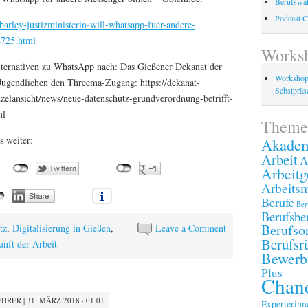
Berufswah
Podcast C
arley-justizministerin-will-whatsapp-fuer-andere-
4725.html
Works
ternativen zu WhatsApp nach: Das Gießener Dekanat der
Workshop
Jugendlichen den Threema-Zugang: https://dekanat-
Sebstpräse
inzelansicht/news/neue-datenschutz-grundverordnung-betrifft-
ml
Theme
s weiter:
Akadem
Arbeit
A
Arbeitg
Arbeitsm
Berufe
Ber
Berufsbe
Berufsor
tz
,
Digitalisierung in Gießen
,
Leave a Comment
Berufsr
nft der Arbeit
Bewerb
Plus
Chanc
EHRER
|
31. MÄRZ 2018 · 01:01
Experterinn