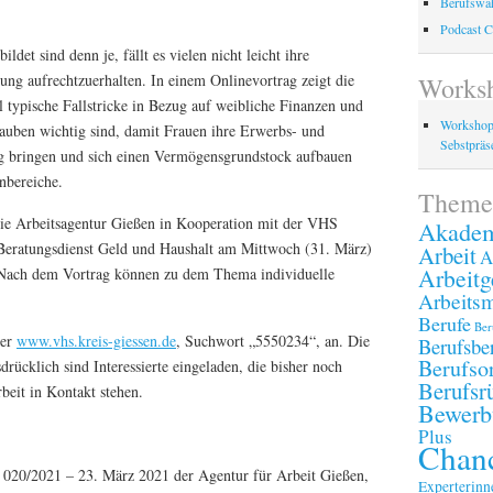
Berufswah
Podcast C
det sind denn je, fällt es vielen nicht leicht ihre
ung aufrechtzuerhalten. In einem Onlinevortrag zeigt die
Works
l typische Fallstricke in Bezug auf weibliche Finanzen und
Workshop
rauben wichtig sind, damit Frauen ihre Erwerbs- und
Sebstpräse
ng bringen und sich einen Vermögensgrundstock aufbauen
nbereiche.
Theme
die Arbeitsagentur Gießen in Kooperation mit der VHS
Akadem
eratungsdienst Geld und Haushalt am Mittwoch (31. März)
Arbeit
A
Arbeitg
 Nach dem Vortrag können zu dem Thema individuelle
Arbeitsm
Berufe
Ber
ter
www.vhs.kreis-giessen.de
, Suchwort „5550234“, an. Die
Berufsbe
Berufsor
drücklich sind Interessierte eingeladen, die bisher noch
Berufsr
beit in Kontakt stehen.
Bewerb
Plus
Chanc
. 020/2021 – 23. März 2021 der Agentur für Arbeit Gießen,
Experterinn