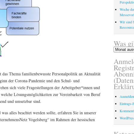
Perspektiv
Woche der
Messevor
Wir sind b
Ressource
Was gi
Was
gibt
Anmel
es
schon?
Registr
Abonni
st das Thema familienbewusste Personalpolitik an Aktualität
(Daten
eginn der Corona-Pandemie und den Schul- und
Erklär
ehen sich viele Fragestellungen der Arbeitgeber*innen und
welche Lösungsmöglichkeiten zur Vereinbarkeit von Beruf
Anmelde
send und umsetzbar sind.
Eintrags-
Kommenta
was alles beachtet werden sollte, erfahren Sie in unserer
WordPres
nternehmensNetz Vogelsberg“ im Rahmen der hessischen
Katego