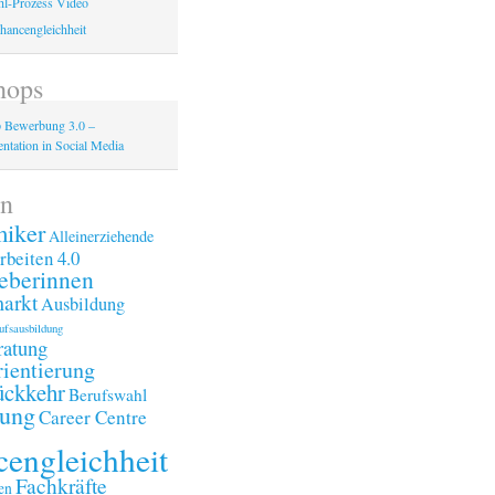
l-Prozess Video
hancengleichheit
hops
 Bewerbung 3.0 –
ntation in Social Media
n
iker
Alleinerziehende
rbeiten 4.0
eberinnen
arkt
Ausbildung
ufsausbildung
ratung
ientierung
ückkehr
Berufswahl
ung
Career Centre
engleichheit
Fachkräfte
en