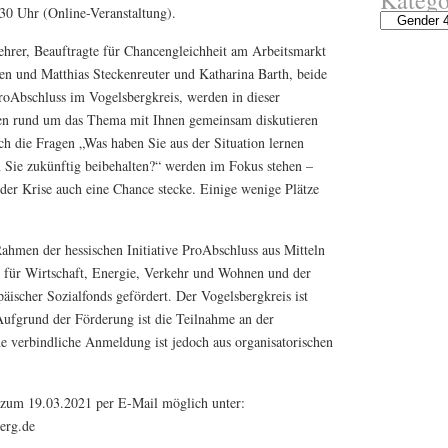
30 Uhr (Online-Veranstaltung).
Kategorien
hrer, Beauftragte für Chancengleichheit am Arbeitsmarkt
en und Matthias Steckenreuter und Katharina Barth, beide
 ProAbschluss im Vogelsbergkreis, werden in dieser
gen rund um das Thema mit Ihnen gemeinsam diskutieren
 die Fragen „Was haben Sie aus der Situation lernen
 Sie zukünftig beibehalten?“ werden im Fokus stehen –
eder Krise auch eine Chance stecke. Einige wenige Plätze
ahmen der hessischen Initiative ProAbschluss aus Mitteln
s für Wirtschaft, Energie, Verkehr und Wohnen und der
ischer Sozialfonds gefördert. Der Vogelsbergkreis ist
Aufgrund der Förderung ist die Teilnahme an der
ne verbindliche Anmeldung ist jedoch aus organisatorischen
zum 19.03.2021 per E-Mail möglich unter:
erg.de