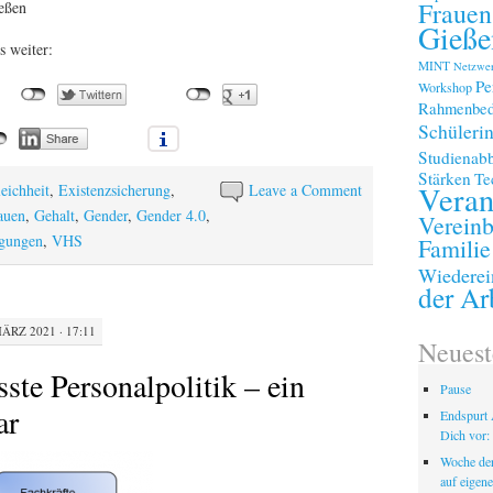
Frauen
ießen
Gieße
s weiter:
MINT
Netzwe
Pe
Workshop
Rahmenbed
Schüleri
Studienab
Stärken
Te
Veran
eichheit
,
Existenzsicherung
,
Leave a Comment
auen
,
Gehalt
,
Gender
,
Gender 4.0
,
Vereinb
gungen
,
VHS
Familie
Wiederei
der Ar
MÄRZ 2021 · 17:11
Neuest
ste Personalpolitik – ein
Pause
ar
Endspurt 
Dich vor: 
Woche der
auf eigen