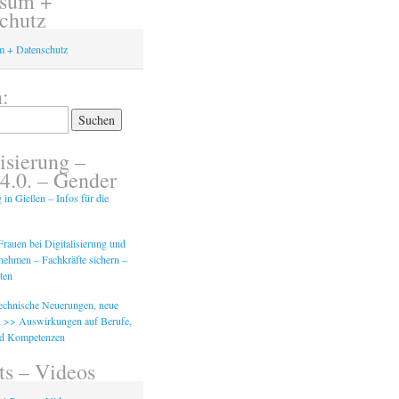
ssum +
chutz
m + Datenschutz
:
isierung –
 4.0. – Gender
g in Gießen – Infos für die
rauen bei Digitalisierung und
tnehmen – Fachkräfte sichern –
ten
Technische Neuerungen, neue
 >> Auswirkungen auf Berufe,
nd Kompetenzen
ts – Videos