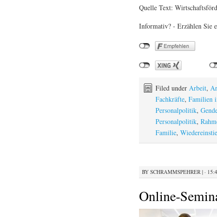
Quelle Text: Wirtschaftsför
Informativ? - Erzählen Sie e
Filed under
Arbeit
,
Ar
Fachkräfte
,
Familien 
Personalpolitik
,
Gende
Personalpolitik
,
Rahm
Familie
,
Wiedereinsti
BY
SCHRAMMSPEHRER
|
· 15:
Online-Seminar