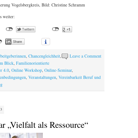
derung Vogelsbergkreis, Bild: Christine Schramm
s weiter:
beitgeberinnen
,
Chancengleichheit
,
Leave a Comment
im Blick
,
Familienorientierte
r 4.0
,
Online Workshop
,
Online-Seminar
,
enbedingungen
,
Veranstaltungen
,
Vereinbarkeit Beruf und
eg
43
 „Vielfalt als Ressource“