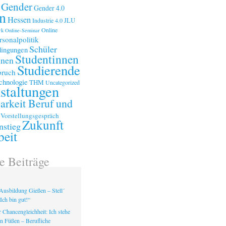
Gender
Gender 4.0
n
Hessen
Industrie 4.0
JLU
Online
rk
Online-Seminar
rsonalpolitik
Schüler
ingungen
Studentinnen
nnen
Studierende
bruch
chnologie
THM
Uncategorized
staltungen
arkeit Beruf und
Vorstellungsgespräch
Zukunft
nstieg
beit
e Beiträge
Ausbildung Gießen – Stell´
Ich bin gut!“
 Chancengleichheit: Ich stehe
en Füßen – Berufliche