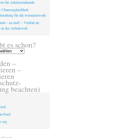
en für Alleinerziehende
 Chancengleichheit:
bereitung für die women&work
unt – na und! – Vielfalt als
 in der Arbeitswelt
bt es schon?
den –
ieren –
eren
schutz-
ung beachten)
n
Feed
r-Feed
s.org
rien