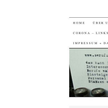
SKIP
HOME
ÜBER 
TO
CORONA – LINK
CONTENT
IMPRESSUM + D