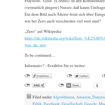
Playstore-“Geld” (Credits). In den Kommentare
(vermutlich jüngere) Nutzer, daß kaum Umfrag
Ein dem Bild nach Älterer freut sich über Einig
wie bei Zero auch verschieden viel wert sind?
„Zero“ auf Wikipedia:
https://de.wikipedia.org/wiki/Zero_%E2%80
was_du_tust
To be continued…
Informativ? - Erzählen Sie es weiter:
Filed under
Algorithmen
,
Amazon
,
Datens
Ethik
,
Facebook
,
Gesellschaft
,
Google
,
Ma