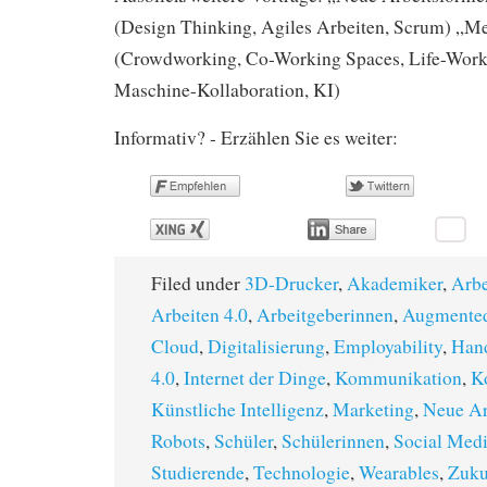
(Design Thinking, Agiles Arbeiten, Scrum) „M
(Crowdworking, Co-Working Spaces, Life-Work
Maschine-Kollaboration, KI)
Informativ? - Erzählen Sie es weiter:
Filed under
3D-Drucker
,
Akademiker
,
Arbe
Arbeiten 4.0
,
Arbeitgeberinnen
,
Augmented
Cloud
,
Digitalisierung
,
Employability
,
Han
4.0
,
Internet der Dinge
,
Kommunikation
,
K
Künstliche Intelligenz
,
Marketing
,
Neue Ar
Robots
,
Schüler
,
Schülerinnen
,
Social Med
Studierende
,
Technologie
,
Wearables
,
Zuku