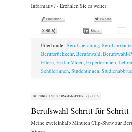
Informativ? - Erzählen Sie es weiter:
Filed under
Berufsberatung
,
Berufsorienti
Berufsrückkehr
,
Berufswahl
,
Berufswahl-P
Eltern
,
Erklär-Video
,
Experterinnen
,
Lehre
Schülerinnen
,
Studentinnen
,
Studienabbru
BY
CHRISTINE SCHRAMM-SPEHRER
|
· 21:27
Berufswahl Schritt für Schritt
Meine zweieinhalb Minuten Clip-Show zur Beru
Vimeo: