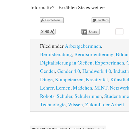
Informativ? - Erzählen Sie es weiter:
Filed under
Arbeitgeberinnen
,
Berufsberatung
,
Berufsorientierung
,
Bildu
Digitalisierung in Gießen
,
Experterinnen
,
G
Gender
,
Gender 4.0
,
Handwerk 4.0
,
Industr
Dinge
,
Kompetenzen
,
Kreativität
,
Künstlic
Lehrer
,
Lernen
,
Mädchen
,
MINT
,
Netzwer
Robots
,
Schüler
,
Schülerinnen
,
Studentinn
Technologie
,
Wissen
,
Zukunft der Arbeit
BY
SCHRAMMSPEHRER
|
5. FEBRUAR 2018 · 20:36