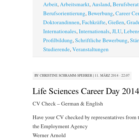
Arbeit
,
Arbeitsmarkt
,
Ausland
,
Berufsbera
Berufsorientierung
,
Bewerbung
,
Career Cen
Doktorandinnen
,
Fachkräfte
,
Gießen
,
Gradu
Internationales
,
Internationals
,
JLU
,
Lebens
Profilbildung
,
Schriftliche Bewerbung
,
Stä
Studierende
,
Veranstaltungen
BY
CHRISTINE SCHRAMM-SPEHRER
|
11. MÄRZ 2014 · 22:07
Life Sciences Career Day 201
CV Check – German & English
Have your CV checked by representatives from
the Employment Agency
Werner Arnold