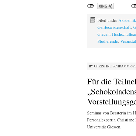
Filed under
Akademik
Geisteswissenschaft
,
G
Gießen
,
Hochschulte
Studierende
,
Veransta
BY
CHRISTINE SCHRAMM-SP
Für die Teiln
„Schokoladens
Vorstellungsg
Seminar von Beraterin im 
Personalexpertin Christiane
Universität Giessen.