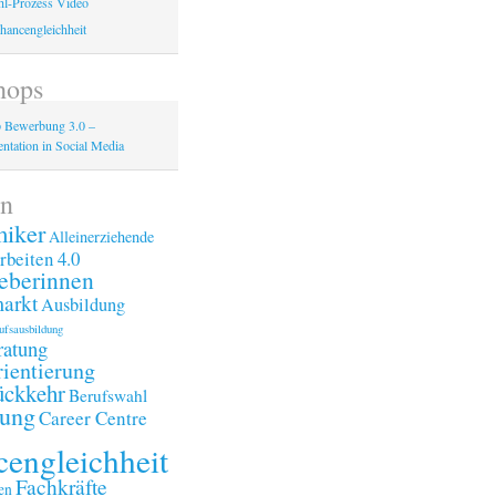
l-Prozess Video
hancengleichheit
hops
 Bewerbung 3.0 –
ntation in Social Media
n
iker
Alleinerziehende
rbeiten 4.0
eberinnen
arkt
Ausbildung
ufsausbildung
ratung
ientierung
ückkehr
Berufswahl
ung
Career Centre
engleichheit
Fachkräfte
en