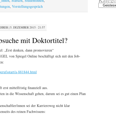
r_innen
,
Stärken
,
Studentinnen
,
Kategorien
ltungen
,
Vorstellungsgespräch
EHRER
|
5. DEZEMBER 2015 · 21:57
bsuche mit Doktortitel?
tel: „Erst denken, dann promovieren“
GEL von Spiegel Online beschäftigt sich mit den Job-
en:
/berufsstart/a-881844.html
 erst mittelfristig finanziell aus.
ten in die Wissenschaft gehen, darum sei es gut einen Plan
enschaftler/innen sei der Karriereweg nicht klar
jenseits des reinen Fachwissens: