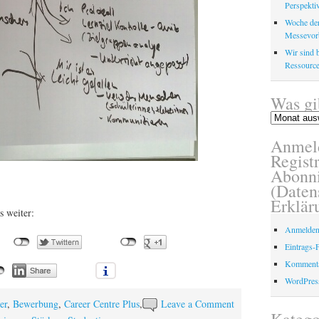
Perspektiv
Woche der
Messevor
Wir sind b
Ressource
Was gi
Was
gibt
Anmel
es
schon?
Registr
Abonni
(Daten
Erklär
s weiter:
Anmelde
Eintrags-
Kommenta
WordPres
er
,
Bewerbung
,
Career Centre Plus
,
Leave a Comment
Katego