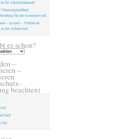
en für Alleinerziehende
 Chancengleichheit:
bereitung für die women&work
unt – na und! – Vielfalt als
 in der Arbeitswelt
bt es schon?
den –
ieren –
eren
schutz-
ung beachten)
n
Feed
r-Feed
s.org
rien