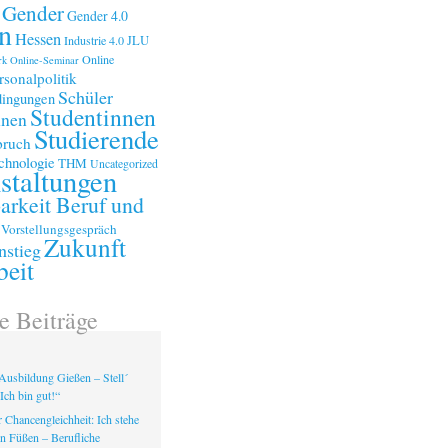
Gender
Gender 4.0
n
Hessen
Industrie 4.0
JLU
Online
rk
Online-Seminar
rsonalpolitik
Schüler
ingungen
Studentinnen
nnen
Studierende
bruch
chnologie
THM
Uncategorized
staltungen
arkeit Beruf und
Vorstellungsgespräch
Zukunft
nstieg
beit
e Beiträge
Ausbildung Gießen – Stell´
Ich bin gut!“
 Chancengleichheit: Ich stehe
en Füßen – Berufliche