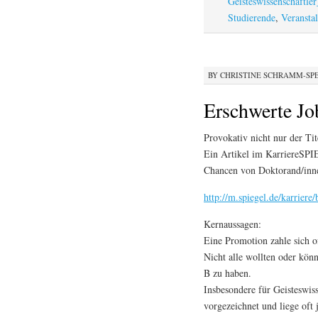
Geisteswissenschaftle
Studierende
,
Veransta
BY
CHRISTINE SCHRAMM-SP
Erschwerte Jo
Provokativ nicht nur der Ti
Ein Artikel im KarriereSPIE
Chancen von Doktorand/inn
http://m.spiegel.de/karriere
Kernaussagen:
Eine Promotion zahle sich oft
Nicht alle wollten oder könn
B zu haben.
Insbesondere für Geisteswiss
vorgezeichnet und liege oft 