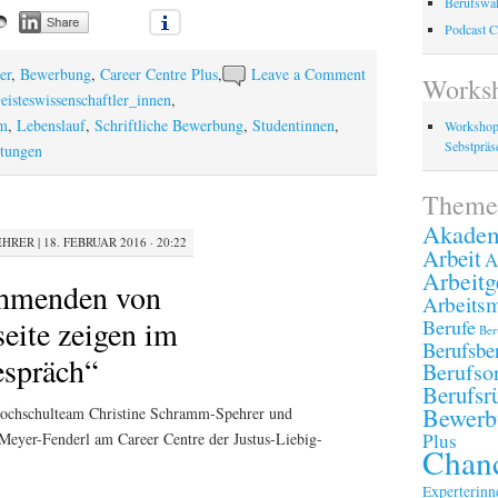
Berufswah
Podcast C
er
,
Bewerbung
,
Career Centre Plus
,
Leave a Comment
Works
eisteswissenschaftler_innen
,
am
,
Lebenslauf
,
Schriftliche Bewerbung
,
Studentinnen
,
Workshop
Sebstpräse
ltungen
Theme
Akadem
EHRER
|
18. FEBRUAR 2016 · 20:22
Arbeit
A
Arbeitg
ehmenden von
Arbeitsm
eite zeigen im
Berufe
Ber
Berufsbe
espräch“
Berufsor
Berufsr
Bewerb
Hochschulteam Christine Schramm-Spehrer und
 Meyer-Fenderl am Career Centre der Justus-Liebig-
Plus
Chanc
Experterinn