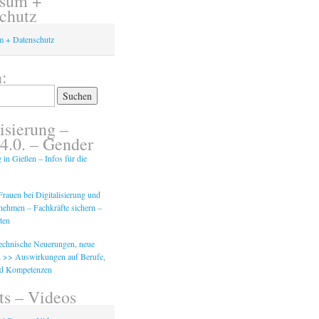
ssum +
chutz
m + Datenschutz
:
isierung –
 4.0. – Gender
g in Gießen – Infos für die
rauen bei Digitalisierung und
tnehmen – Fachkräfte sichern –
ten
Technische Neuerungen, neue
 >> Auswirkungen auf Berufe,
nd Kompetenzen
ts – Videos