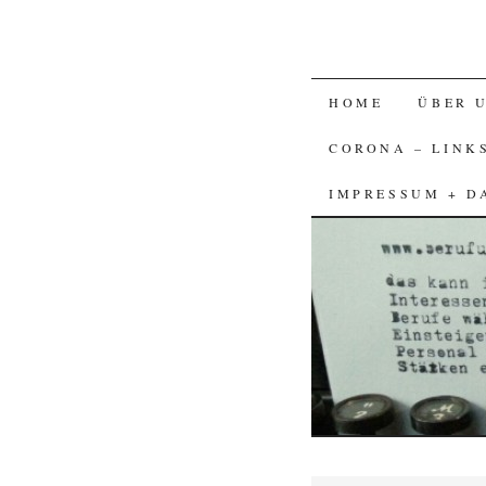
SKIP
HOME
ÜBER 
TO
CORONA – LINK
CONTENT
IMPRESSUM + D