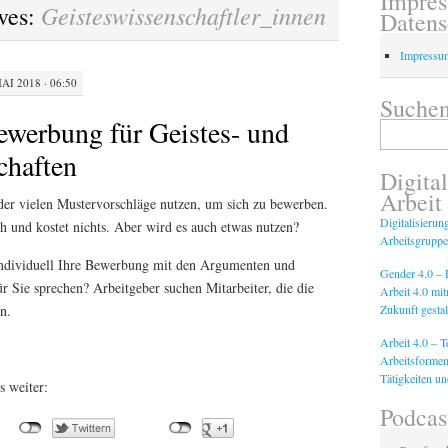
Impre
Geisteswissenschaftler_innen
ves:
Datens
Impressu
AI 2018 · 06:50
Suchen
Bewerbung für Geistes- und
Suchen
nach:
chaften
Digital
Arbeit
der vielen Mustervorschläge nutzen, um sich zu bewerben.
Digitalisierun
sch und kostet nichts. Aber wird es auch etwas nutzen?
Arbeitsgruppe
 individuell Ihre Bewerbung mit den Argumenten und
Gender 4.0 – F
für Sie sprechen? Arbeitgeber suchen Mitarbeiter, die die
Arbeit 4.0 mi
Zukunft gestal
n.
Arbeit 4.0 – 
Arbeitsformen
Tätigkeiten u
s weiter:
Podcas