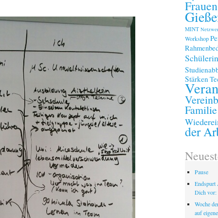
Frauen
Gieße
MINT
Netzwe
Pe
Workshop
Rahmenbed
Schüleri
Studienab
Stärken
Te
Veran
Vereinb
Familie
Wiederei
der Ar
Neuest
Pause
Endspurt 
Dich vor: 
Woche der
auf eigen