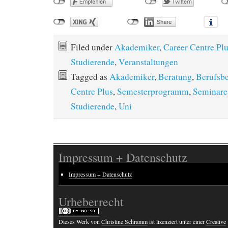
Filed under
Akademiker
,
Career Centre Pl
Studierende
,
Veranstaltungen
Tagged as
Akademiker
,
Beratung
,
Berufsb
Centre Plus
,
Semesterprogramm
,
Seminare
Studierende
,
Uni
Impressum + Datenschutz
Impressum + Datenschutz
Urheberrecht
Dieses Werk von
Christine Schramm
ist lizenziert unter einer
Creative