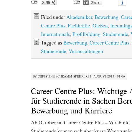
Filed under
Akademiker
,
Bewerbung
,
Care
Centre Plus
,
Fachkräfte
,
Gießen
,
Incoming
Internationals
,
Profilbildung
,
Studierende
,
Tagged as
Bewerbung
,
Career Centre Plus
,
Studierende
,
Veranstaltungen
BY
CHRISTINE SCHRAMM-SPEHRER
|
1. AUGUST 2013 · 01:06
Career Centre Plus: Wichtige A
für Studierende in Sachen Ber
Bewerbung und Karriere
Ab Oktober im Career Centre Plus – Vorabinfo
Studierende können sich über kurze Wege zur 