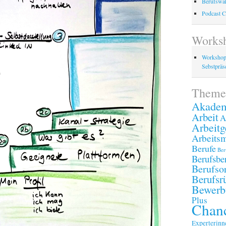
Berufswah
Podcast C
Works
Workshop
Sebstpräse
Theme
Akadem
Arbeit
A
Arbeitg
Arbeitsm
Berufe
Ber
Berufsbe
Berufsor
Berufsr
Bewerb
Plus
Chanc
Experterinn