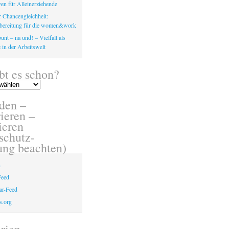
en für Alleinerziehende
 Chancengleichheit:
bereitung für die women&work
unt – na und! – Vielfalt als
 in der Arbeitswelt
bt es schon?
den –
ieren –
eren
schutz-
ung beachten)
n
Feed
r-Feed
s.org
rien