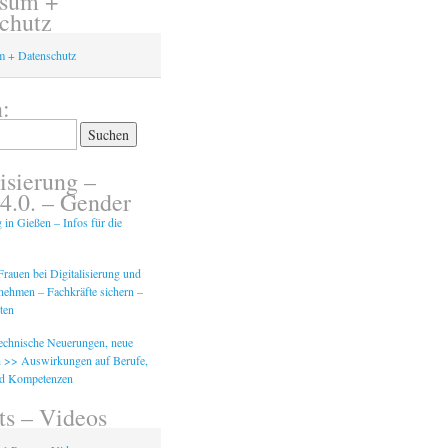
ssum +
chutz
m + Datenschutz
:
isierung –
 4.0. – Gender
g in Gießen – Infos für die
rauen bei Digitalisierung und
tnehmen – Fachkräfte sichern –
ten
Technische Neuerungen, neue
 >> Auswirkungen auf Berufe,
nd Kompetenzen
ts – Videos