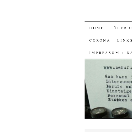
SKIP
HOME
ÜBER 
TO
CORONA – LINK
CONTENT
IMPRESSUM + D