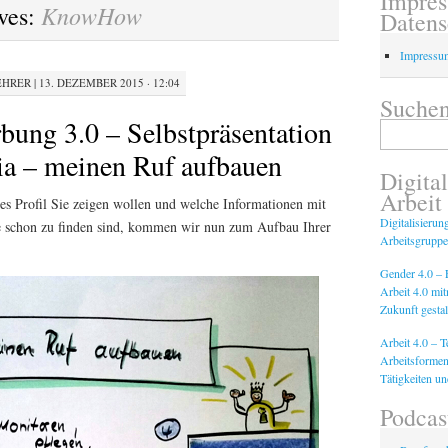
Impre
KnowHow
ves:
Datens
Impressu
EHRER
|
13. DEZEMBER 2015 · 12:04
Suchen
bung 3.0 – Selbstpräsentation
Suchen
nach:
ia – meinen Ruf aufbauen
Digital
Arbeit
s Profil Sie zeigen wollen und welche Informationen mit
Digitalisierun
e schon zu finden sind, kommen wir nun zum Aufbau Ihrer
Arbeitsgruppe
Gender 4.0 – F
Arbeit 4.0 mi
Zukunft gestal
Arbeit 4.0 – 
Arbeitsformen
Tätigkeiten u
Podcas