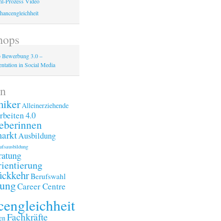
l-Prozess Video
hancengleichheit
hops
 Bewerbung 3.0 –
ntation in Social Media
n
iker
Alleinerziehende
rbeiten 4.0
eberinnen
arkt
Ausbildung
ufsausbildung
ratung
ientierung
ückkehr
Berufswahl
ung
Career Centre
engleichheit
Fachkräfte
en