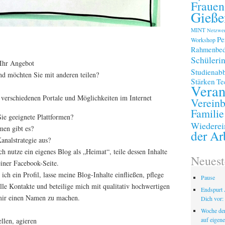
Frauen
Gieße
MINT
Netzwe
Pe
Workshop
Rahmenbed
Schüleri
 Ihr Angebot
Studienab
d möchten Sie mit anderen teilen?
Stärken
Te
Veran
 verschiedenen Portale und Möglichkeiten im Internet
Vereinb
Familie
ie geeignete Plattformen?
Wiederei
men gibt es?
der Ar
analstrategie aus?
h nutze ein eigenes Blog als „Heimat“, teile dessen Inhalte
Neuest
iner Facebook-Seite.
ch ein Profil, lasse meine Blog-Inhalte einfließen, pflege
Pause
olle Kontakte und beteilige mich mit qualitativ hochwertigen
Endspurt 
mir einen Namen zu machen.
Dich vor: 
Woche der
auf eigen
ellen, agieren