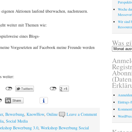
Perspektiv
Woche der
e eigenen Aktionen laufend überwachen, nachsteuern.
Messevor
Wir sind b
geht weiter mit Themen wie:
Ressource
pielsweise eines Blogs-
Was gi
meine Vorgesetzten auf Facebook meine Freunde werden
Was
gibt
Anmel
es
schon?
Registr
Abonni
s weiter:
(Daten
Erklär
Anmelde
Eintrags-
Kommenta
er
,
Bewerbung
,
KnowHow
,
Online
Leave a Comment
WordPres
ia
,
Social Media
rkshop Bewerbung 3.0
,
Workshop Bewerbung Social
Katego