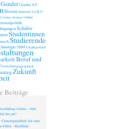
Gender
Gender 4.0
n
Hessen
Industrie 4.0
JLU
Online
rk
Online-Seminar
rsonalpolitik
Schüler
ingungen
Studentinnen
nnen
Studierende
bruch
chnologie
THM
Uncategorized
staltungen
arkeit Beruf und
Vorstellungsgespräch
Zukunft
nstieg
beit
e Beiträge
Ausbildung Gießen – Stell´
Ich bin gut!“
 Chancengleichheit: Ich stehe
en Füßen – Berufliche