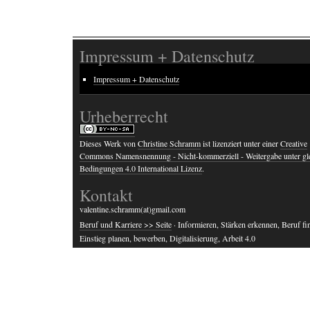
Impressum + Datenschutz
Impressum + Datenschutz
Urheberrecht
Dieses Werk von
Christine Schramm
ist lizenziert unter einer
Creative
Commons Namensnennung - Nicht-kommerziell - Weitergabe unter gl
Bedingungen 4.0 International Lizenz
.
Kontakt
valentine.schramm(at)gmail.com
Beruf und Karriere >> Seite
· Informieren, Stärken erkennen, Beruf fi
Einstieg planen, bewerben, Digitalisierung, Arbeit 4.0