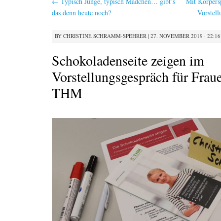
←
Typisch Junge, typisch Mädchen… gibt’s
Mit Körpers
das denn heute noch?
Vorstel
BY
CHRISTINE SCHRAMM-SPEHRER
|
27. NOVEMBER 2019 · 22:16
Schokoladenseite zeigen im
Vorstellungsgespräch für Frau
THM