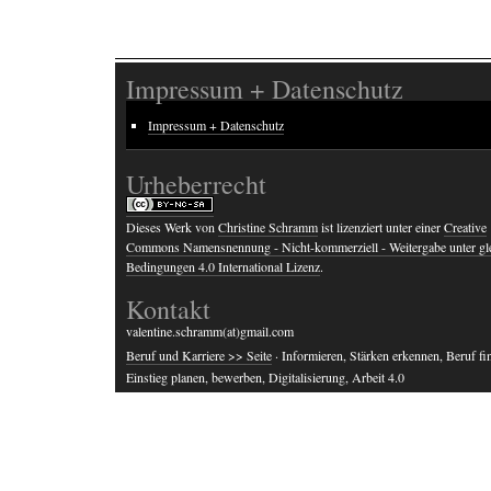
Impressum + Datenschutz
Impressum + Datenschutz
Urheberrecht
Dieses Werk von
Christine Schramm
ist lizenziert unter einer
Creative
Commons Namensnennung - Nicht-kommerziell - Weitergabe unter gl
Bedingungen 4.0 International Lizenz
.
Kontakt
valentine.schramm(at)gmail.com
Beruf und Karriere >> Seite
· Informieren, Stärken erkennen, Beruf fi
Einstieg planen, bewerben, Digitalisierung, Arbeit 4.0