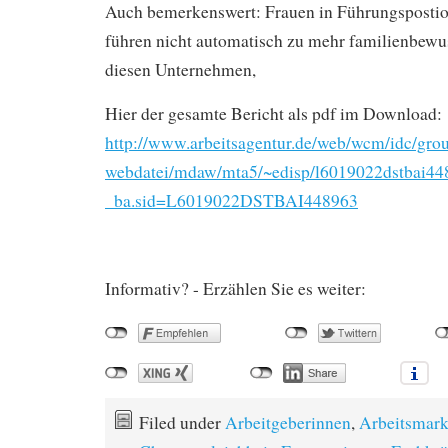
Auch bemerkenswert: Frauen in Führungspostio
führen nicht automatisch zu mehr familienbew
diesen Unternehmen,
Hier der gesamte Bericht als pdf im Download:
http://www.arbeitsagentur.de/web/wcm/idc/gro
webdatei/mdaw/mta5/~edisp/l6019022dstbai44
_ba.sid=L6019022DSTBAI448963
Informativ? - Erzählen Sie es weiter:
Filed under
Arbeitgeberinnen
,
Arbeitsmark