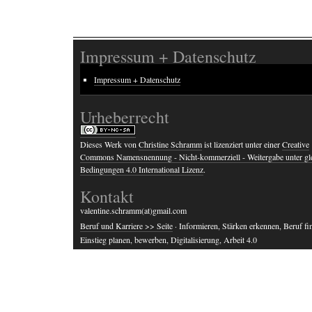
Impressum + Datenschutz
Impressum + Datenschutz
Urheberrecht
Dieses Werk von
Christine Schramm
ist lizenziert unter einer
Creative
Commons Namensnennung - Nicht-kommerziell - Weitergabe unter gl
Bedingungen 4.0 International Lizenz
.
Kontakt
valentine.schramm(at)gmail.com
Beruf und Karriere >> Seite
· Informieren, Stärken erkennen, Beruf fi
Einstieg planen, bewerben, Digitalisierung, Arbeit 4.0