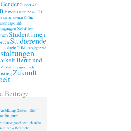
Gender
Gender 4.0
n
Hessen
Industrie 4.0
JLU
Online
rk
Online-Seminar
rsonalpolitik
Schüler
ingungen
Studentinnen
nnen
Studierende
bruch
chnologie
THM
Uncategorized
staltungen
arkeit Beruf und
Vorstellungsgespräch
Zukunft
nstieg
beit
e Beiträge
Ausbildung Gießen – Stell´
Ich bin gut!“
 Chancengleichheit: Ich stehe
en Füßen – Berufliche