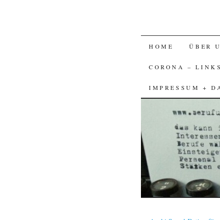
SKIP
HOME
ÜBER 
TO
CORONA – LINK
CONTENT
IMPRESSUM + D