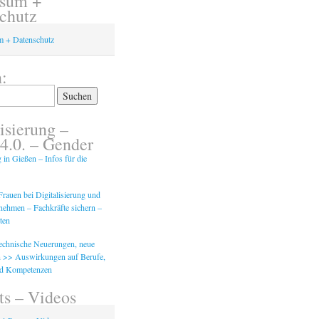
ssum +
chutz
m + Datenschutz
:
isierung –
 4.0. – Gender
g in Gießen – Infos für die
rauen bei Digitalisierung und
tnehmen – Fachkräfte sichern –
ten
Technische Neuerungen, neue
 >> Auswirkungen auf Berufe,
nd Kompetenzen
ts – Videos