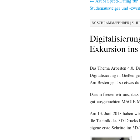
←
Azubi Speed-Dating für
Studienaussteiger und -zweif
BY
SCHRAMMSPEHRER
|
5. JU
Digitalisieru
Exkursion in
Das Thema Arbeiten 4.0, Dig
Digitalisierung in Gießen g
Am Besten geht so etwas du
Darum freuen wir uns, dass 
gut ausgebuchten MAGIE Ma
Am 13. Juni 2018 haben wir
die Technik des 3D-Drucks 
eigene erste Schritte im 3D