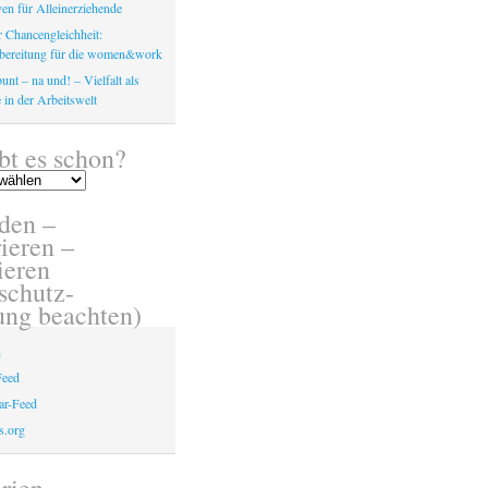
en für Alleinerziehende
 Chancengleichheit:
bereitung für die women&work
unt – na und! – Vielfalt als
 in der Arbeitswelt
bt es schon?
den –
ieren –
eren
schutz-
ung beachten)
n
Feed
r-Feed
s.org
rien