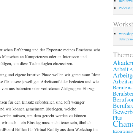
Berufswah
Podcast C
Works
Workshop
Sebstpräse
ktischen Erfahrung und der Exponate meines Erachtens sehr
Theme
as Menschen an Kompetenzen oder an Interessen und
Akadem
ötigen, um diese Technologien einzusetzen.
Arbeit
A
Arbeitg
rung und eigene kreative Phase wollen wir gemeinsam Ideen
Arbeitsm
se für unsere jeweiligen Arbeitsumfelder bedeuten und wie
Berufe
er von uns betreuten oder vertretenen Zielgruppen Einzug
Ber
Berufsbe
Berufsor
en für den Einsatz erforderlich sind (oft weniger
Berufsr
 und wir können gemeinsam überlegen, welche
Bewerb
 werden müssen, um dem gerecht werden zu können.
Plus
Chanc
wir auch – ein Einstieg muss nicht teuer sein, ähnlich
ardBoard Brillen für Virtual Reality aus dem Workshop im
Experterinn