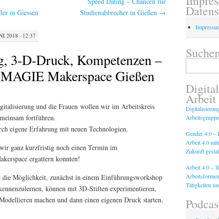
Impre
Speed Dating – Chancen für
Datens
ler in Giessen
Studienabbrecher in Gießen
→
Impressu
NI 2018 · 12:37
Suchen
ng, 3-D-Druck, Kompetenzen –
Suchen
s MAGIE Makerspace Gießen
nach:
Digital
Arbeit
italisierung und die Frauen wollen wir im Arbeitskreis
Digitalisierun
emeinsam fortführen.
Arbeitsgruppe
rch eigene Erfahrung mit neuen Technologien.
Gender 4.0 – F
Arbeit 4.0 mi
wir ganz kurzfristig noch einen Termin im
Zukunft gestal
kerspace ergattern konnten!
Arbeit 4.0 – 
Arbeitsformen
 die Möglichkeit, zunächst in einem Einführungsworkshop
Tätigkeiten u
kennenzulernen, können mit 3D-Stiften experimentieren,
-Modellieren machen und dann einen eigenen Druck starten.
Podcas