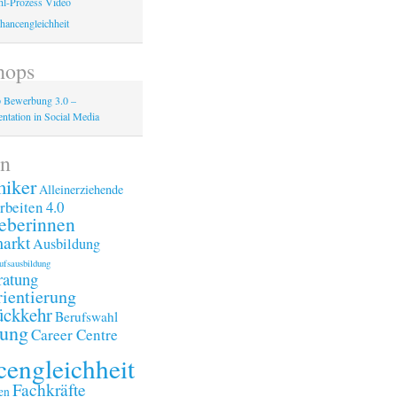
l-Prozess Video
hancengleichheit
hops
 Bewerbung 3.0 –
ntation in Social Media
n
iker
Alleinerziehende
rbeiten 4.0
eberinnen
arkt
Ausbildung
ufsausbildung
ratung
ientierung
ückkehr
Berufswahl
ung
Career Centre
engleichheit
Fachkräfte
en