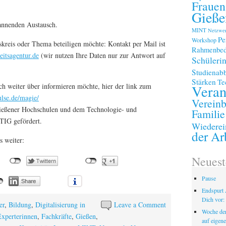
Frauen
Gieße
pannenden Austausch.
MINT
Netzwe
Pe
Workshop
skreis oder Thema beteiligen möchte: Kontakt per Mail ist
Rahmenbed
eitsagentur.de
(wir nutzen Ihre Daten nur zur Antwort auf
Schüleri
Studienab
Stärken
Te
ch weiter über informieren möchte, hier der link zum
Veran
ulse.de/magie/
Vereinb
ießener Hochschulen und dem Technologie- und
Familie
TIG gefördert.
Wiederei
der Ar
s weiter:
Neuest
Pause
Endspurt 
Dich vor: 
er
,
Bildung
,
Digitalisierung in
Leave a Comment
Woche der
Experterinnen
,
Fachkräfte
,
Gießen
,
auf eigen