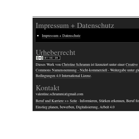
Impressum + Datenschutz
Impressum + Datenschutz
Urheberrecht
Dieses Werk von
Christine Schramm
ist lizenziert unter einer
Creative
Commons Namensnennung - Nicht-kommerziell - Weitergabe unter gl
Bedingungen 4.0 International Lizenz
.
Kontakt
valentine.schramm(at)gmail.com
Beruf und Karriere >> Seite
· Informieren, Stärken erkennen, Beruf fi
Einstieg planen, bewerben, Digitalisierung, Arbeit 4.0