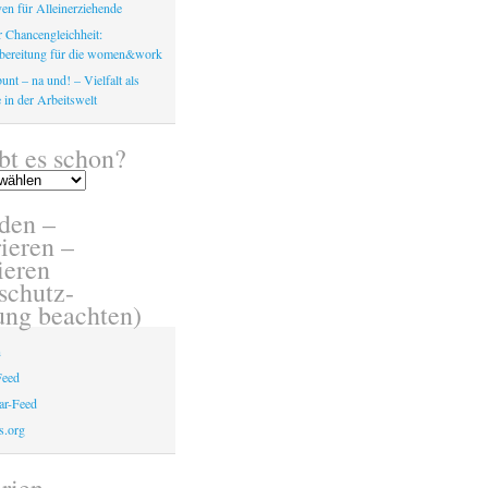
en für Alleinerziehende
 Chancengleichheit:
bereitung für die women&work
unt – na und! – Vielfalt als
 in der Arbeitswelt
bt es schon?
den –
ieren –
eren
schutz-
ung beachten)
n
Feed
r-Feed
s.org
rien