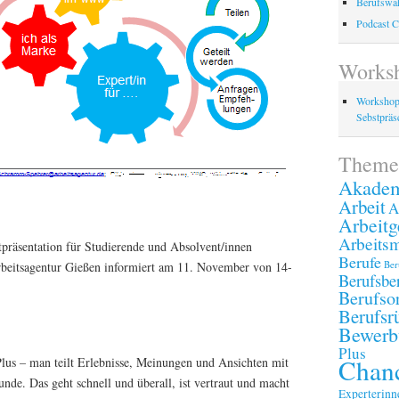
Berufswah
Podcast C
Works
Workshop
Sebstpräse
Theme
Akadem
Arbeit
A
Arbeitg
Arbeitsm
präsentation für Studierende und Absolvent/innen
Berufe
Ber
beitsagentur Gießen informiert am 11. November von 14-
Berufsbe
Berufsor
Berufsr
Bewerb
Plus
Chanc
lus – man teilt Erlebnisse, Meinungen und Ansichten mit
nde. Das geht schnell und überall, ist vertraut und macht
Experterinn