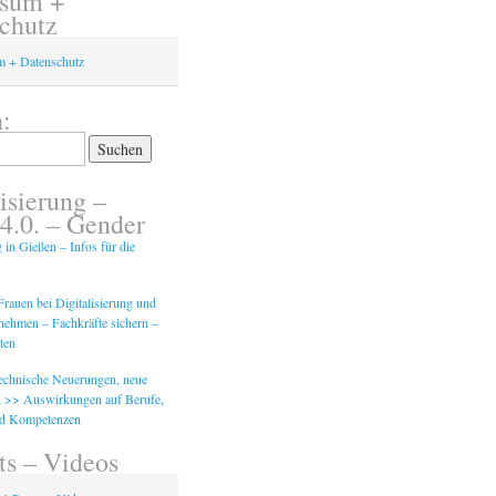
ssum +
chutz
m + Datenschutz
:
isierung –
 4.0. – Gender
g in Gießen – Infos für die
rauen bei Digitalisierung und
tnehmen – Fachkräfte sichern –
ten
Technische Neuerungen, neue
 >> Auswirkungen auf Berufe,
nd Kompetenzen
ts – Videos