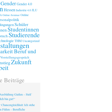
Gender
Gender 4.0
n
Hessen
Industrie 4.0
JLU
Online
rk
Online-Seminar
rsonalpolitik
Schüler
ingungen
Studentinnen
nnen
Studierende
bruch
chnologie
THM
Uncategorized
staltungen
arkeit Beruf und
Vorstellungsgespräch
Zukunft
nstieg
beit
e Beiträge
Ausbildung Gießen – Stell´
Ich bin gut!“
 Chancengleichheit: Ich stehe
en Füßen – Berufliche