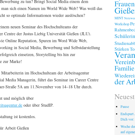
r Bewerbung zu tun? Bringt Social Media einem dem
Frauen
Gieße
 man sich einen Namen im World Wide Web? Was weiß das
cht so optimale Informationen wieder auslöschen?
MINT
Netzwe
Pe
Workshop
 einem neuen Seminar des Hochschulteams der
Rahmenbed
er Centre der Justus Liebig Universität Gießen (JLU).
Schüleri
ie Online Reputation, Spuren im Word Wide Web,
Studienab
working in Social Media, Bewerbung und Selbstdarstellung
Stärken
Te
Veran
olgreich einsetzen, Storytelling bis hin zur
Vereinb
e zur Marke!
Familie
 Mitarbeiterin im Hochschulteam der Arbeitsagentur
Wiederei
der Ar
cial Media Managerin, führt das Seminar im Career Centre
ner-Straße 5A am 11.November von 14–18 Uhr durch.
Neuest
t und möglich über
itsagentur.de
oder über StudIP.
Pause
Endspurt 
altung ist kostenlos.
Dich vor: 
Woche der
für Arbeit Gießen
auf eigen