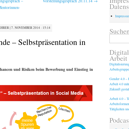
Impre
ungsgespräch –
Vorstellungsgespräch 20.11.14
→
Datens
entorinnen-
Impressu
EHRER
|
7. NOVEMBER 2014 · 15:14
Suchen
Suchen
de – Selbstpräsentation in
nach:
Digital
Arbeit
Digitalisierun
hancen und Risiken beim Bewerbung und Einstieg in
Arbeitsgruppe
Gender 4.0 – F
Arbeit 4.0 mi
Zukunft gestal
Arbeit 4.0 – 
Arbeitsformen
Tätigkeiten u
Podcas