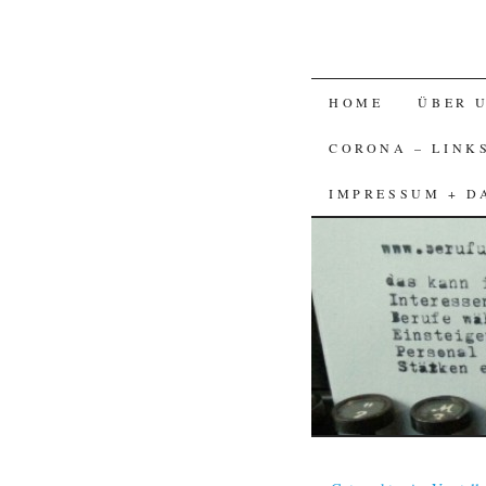
SKIP
HOME
ÜBER 
TO
CORONA – LINK
CONTENT
IMPRESSUM + D