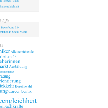
l-Prozess Video
hancengleichheit
hops
 Bewerbung 3.0 –
ntation in Social Media
n
iker
Alleinerziehende
rbeiten 4.0
eberinnen
arkt
Ausbildung
ufsausbildung
ratung
ientierung
ückkehr
Berufswahl
ung
Career Centre
engleichheit
Fachkräfte
en