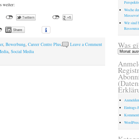
Perspektiv
s weiter:
Woche der
Messevor
Wir sind b
Ressource
Was gi
er
,
Bewerbung
,
Career Centre Plus
,
Leave a Comment
Was
Media
,
Social Media
gibt
Anmel
es
schon?
Registr
Abonni
(Daten
Erklär
Anmelde
Eintrags-
Kommenta
WordPres
Katego