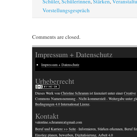
Schüler
,
Schülerinnen
,
Stärken
,
Veranstalt
Vorstellungsgespräch
Comments are closed.
Impressum + Datenschutz
Impressum + Datenschutz
Urheberrecht
Dieses Werk von
Christine Schramm
ist lizenziert unter einer
Creative
Commons Namensnennung - Nicht-kommerziell - Weitergabe unter gl
Bedingungen 4.0 International Lizenz
.
Kontakt
valentine.schramm(at)gmail.com
Beruf und Karriere >> Seite
· Informieren, Stärken erkennen, Beruf fi
Einstieg planen, bewerben, Digitalisierung, Arbeit 4.0