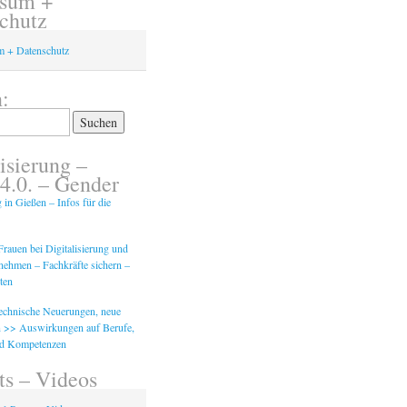
ssum +
chutz
m + Datenschutz
:
isierung –
 4.0. – Gender
g in Gießen – Infos für die
rauen bei Digitalisierung und
tnehmen – Fachkräfte sichern –
ten
Technische Neuerungen, neue
 >> Auswirkungen auf Berufe,
nd Kompetenzen
ts – Videos