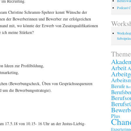
r im Recruiting.
Berufswah
Podcast C
lteam Christine Schramm-Spehrer kennt Wünsche der
en der Bewerberinnen und Bewerber zur erfolgreichen
Works
mand mit, wo könnte der Erwerb von Zusatzqualifikationen
re ich meine Stärken?
Workshop
Sebstpräse
Theme
Akadem
on Ideen zur Profilbildung,
Arbeit
A
stmarketing,
Arbeitg
Arbeitsm
rächen (Bewerbungscheck, Üben von Gesprächssequenzen
Berufe
Ber
d um die Bewerbungsstrategie).
Berufsbe
Berufsor
Berufsr
Bewerb
Plus
Chanc
am 17.5.18 von 10.15- 16 Uhr an der Justus-Liebig-
Experterinn