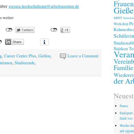
Frauen
 über
giessen.hochschulteam@arbeitsagentur.de
Gieße
s weiter:
MINT
Netzwe
Pe
Workshop
Rahmenbed
Schüleri
Studienab
Stärken
Te
Veran
g
,
Career Centre Plus
,
Gießen
,
Leave a Comment
Vereinb
ntinnen
,
Studierende
,
Familie
Wiederei
der Ar
Neuest
Pause
Endspurt 
Dich vor: 
Woche der
auf eigen