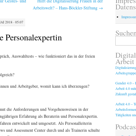
Impre
ür Geistes- und
Hilft die Digitalisierung Frauen in der
Datens
Arbeitswelt? – Hans-Böckler-Stiftung
→
Impressu
AI 2018 · 05:07
Suchen
e Personalexpertin
Suchen
nach:
Digital
räch, Auswahltests – wie funktioniert das in der freien
Arbeit
Digitalisierun
Arbeitsgruppe
lgreich?
Gender 4.0 – F
rinnen und Arbeitgeber, womit kann ich überzeugen?
Arbeit 4.0 mi
Zukunft gestal
Arbeit 4.0 – 
ennt die Anforderungen und Vorgehensweisen in der
Arbeitsformen
Tätigkeiten u
angjährigen Erfahrung als Beraterin und Personalexpertin.
fahren entwickelt und umgesetzt. Als Personalleiterin
Podcas
iews und Assessment Center durch und als Trainerin schulte