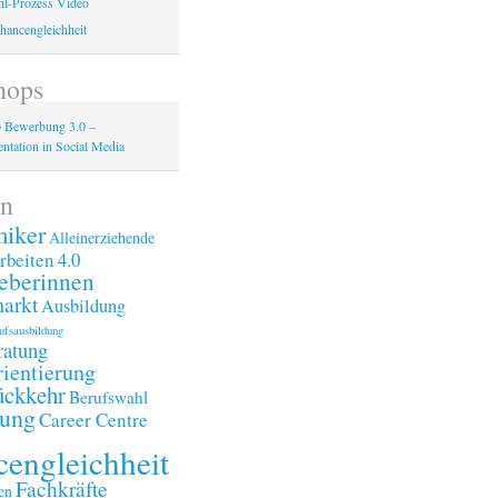
l-Prozess Video
hancengleichheit
hops
 Bewerbung 3.0 –
ntation in Social Media
n
iker
Alleinerziehende
rbeiten 4.0
eberinnen
arkt
Ausbildung
ufsausbildung
ratung
ientierung
ückkehr
Berufswahl
ung
Career Centre
engleichheit
Fachkräfte
en