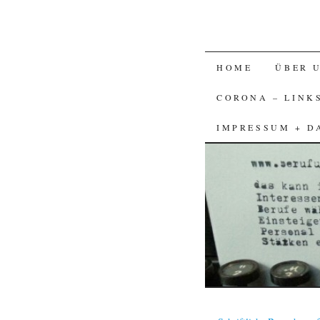
SKIP
HOME
ÜBER 
TO
CORONA – LINK
CONTENT
IMPRESSUM + D