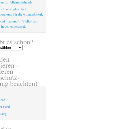
en für Alleinerziehende
 Chancengleichheit:
bereitung für die women&work
unt – na und! – Vielfalt als
 in der Arbeitswelt
bt es schon?
den –
ieren –
eren
schutz-
ung beachten)
n
Feed
r-Feed
s.org
rien