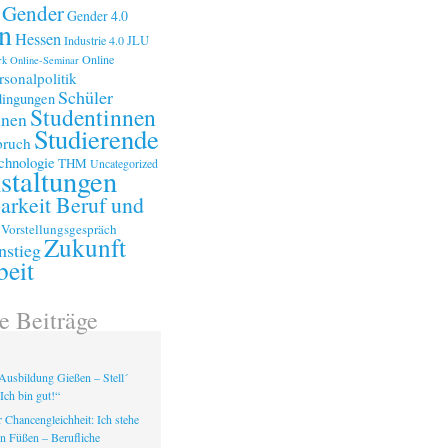
Gender
Gender 4.0
n
Hessen
Industrie 4.0
JLU
Online
rk
Online-Seminar
rsonalpolitik
Schüler
ingungen
Studentinnen
nnen
Studierende
bruch
chnologie
THM
Uncategorized
staltungen
arkeit Beruf und
Vorstellungsgespräch
Zukunft
nstieg
beit
e Beiträge
Ausbildung Gießen – Stell´
Ich bin gut!“
 Chancengleichheit: Ich stehe
en Füßen – Berufliche